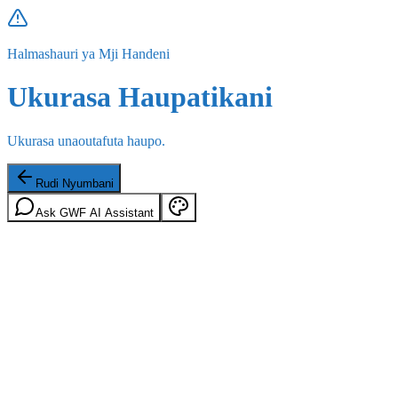
Halmashauri ya Mji Handeni
Ukurasa Haupatikani
Ukurasa unaoutafuta haupo.
Rudi Nyumbani
Ask GWF AI Assistant